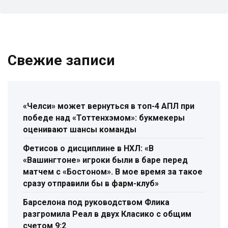
Свежие записи
«Челси» может вернуться в топ-4 АПЛ при
победе над «Тоттенхэмом»: букмекеры
оценивают шансы команды
Фетисов о дисциплине в НХЛ: «В
«Вашингтоне» игроки были в баре перед
матчем с «Бостоном». В мое время за такое
сразу отправили бы в фарм-клуб»
Барселона под руководством Флика
разгромила Реал в двух Класико с общим
счетом 9:2