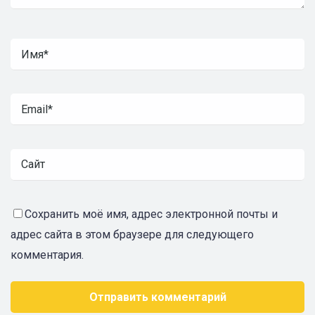
Сохранить моё имя, адрес электронной почты и
адрес сайта в этом браузере для следующего
комментария.