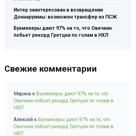
Интер заинтересован в возвращении
Доннаруммы: возможен трансфер из ПСЖ
Букмекеры дают 97% на то, что Овечкин
побьет рекорд Гретцки по голам в НХЛ
Свежие комментарии
Марина
к
Букмекеры дают 97% на то, что
Овечкин побьет рекорд Гретцки по голам в
НХЛ
Алексей
к
Букмекеры дают 97% на то, что
Овечкин побьет рекорд Гретцки по голам в
НХЛ