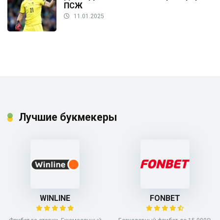
ПСЖ
11.01.2025
Лучшие букмекеры
WINLINE
FONBET