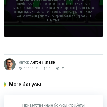
фрибет 2222. Но это ещё не всё! В течение 60 дней с
момента идентификации заключай пари с кэфом от 1,5 на
общую сумму от 30 000 ₽ и забери второй фрибет — 5555.
Пусть фартовый фрибет 7777 принесёт тебе нереальный
выигрыш!
автор
Антон Литвин
04.04.2025
0
415
More бонусы
Приветственные бонусы
Фрибеты