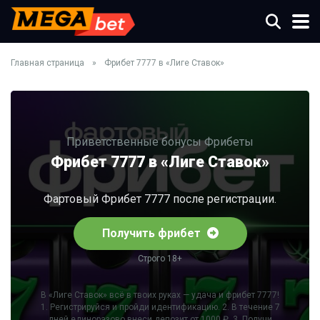
Главная страница
»
Фрибет 7777 в «Лиге Ставок»
Приветственные бонусы
Фрибеты
Фрибет 7777 в «Лиге Ставок»
Фартовый Фрибет 7777 после регистрации.
Получить фрибет
Строго 18+
В «Лиге Ставок» всё в твоих руках — удача и фрибет 7777!
1. Регистрируйся и пройди идентификацию. 2. В течение 7
дней единоразово внеси депозит от 1000 ₽. 3. Получи