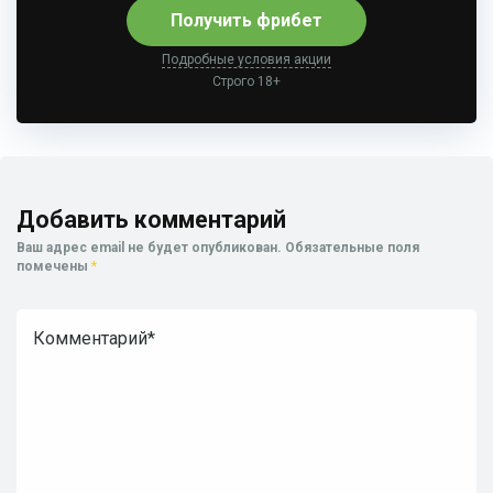
Получить фрибет
Подробные условия акции
Строго 18+
Добавить комментарий
Ваш адрес email не будет опубликован.
Обязательные поля
помечены
*