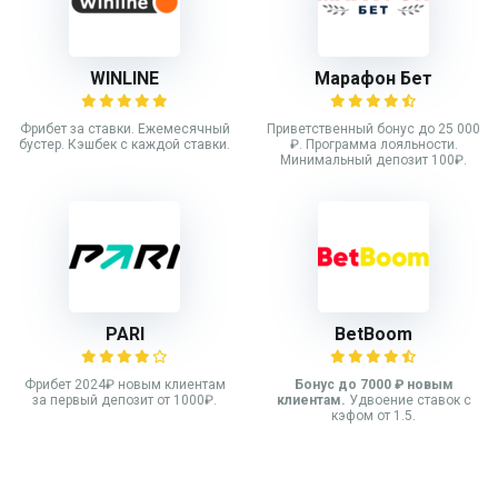
WINLINE
Марафон Бет
Фрибет за ставки. Ежемесячный
Приветственный бонус до 25 000
бустер. Кэшбек с каждой ставки.
₽. Программа лояльности.
Минимальный депозит 100₽.
PARI
BetBoom
Фрибет 2024₽ новым клиентам
Бонус до 7000 ₽ новым
за первый депозит от 1000₽.
клиентам.
Удвоение ставок с
кэфом от 1.5.