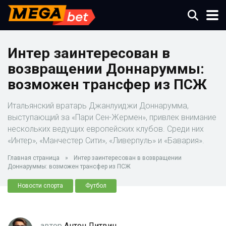
Интер заинтересован в
возвращении Доннаруммы:
возможен трансфер из ПСЖ
Итальянский вратарь Джанлуиджи Доннарумма,
выступающий за «Пари Сен-Жермен», привлек внимание
нескольких ведущих европейских клубов. Среди них
«Интер», «Манчестер Сити», «Ливерпуль» и «Бавария».
Главная страница
»
Интер заинтересован в возвращении
Доннаруммы: возможен трансфер из ПСЖ
Новости спорта
Футбол
автор
Антон Литвин