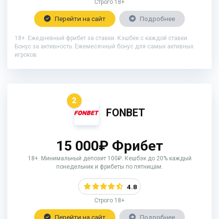
Строго 18+
Перейти на сайт
Подробнее
18+. Ежедневный фрибет за ставки. Кэшбек с каждой ставки.
Бонус за активность. Ежемесячный бонус для самых активных
игроков.
2
FONBET
15 000₽ Фрибет
18+. Минимальный депозит 100₽. Кешбэк до 20% каждый
понедельник и фрибеты по пятницам.
4.8
Строго 18+
Перейти на сайт
Подробнее