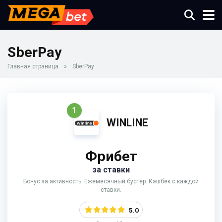
SberPay
Главная страница
»
SberPay
1
WINLINE
Фрибет
за ставки
Бонус за активность. Ежемесячный бустер. Кэшбек с каждой
ставки.
5.0