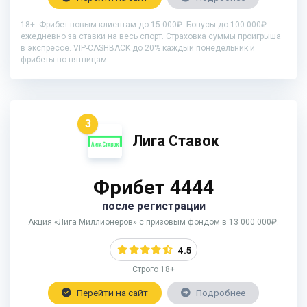
18+. Фрибет новым клиентам до 15 000₽. Бонусы до 100 000₽
ежедневно за ставки на весь спорт. Страховка суммы проигрыша
в экспрессе. VIP-CASHBACK до 20% каждый понедельник и
фрибеты по пятницам.
3
Лига Ставок
Фрибет 4444
после регистрации
Акция «Лига Миллионеров» с призовым фондом в 13 000 000₽.
4.5
Строго 18+
Перейти на сайт
Подробнее