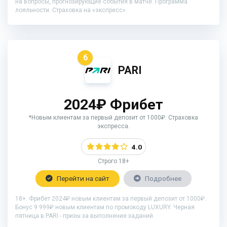
на вопросы, прогнозирующие события в матче. Программа
лояльности. Страховка на «экспресс».
6
PARI
2024₽ Фрибет
*Новым клиентам за первый депозит от 1000₽. Страховка
экспресса.
4.0
Строго 18+
Перейти на сайт
Подробнее
18+. Фрибет 2024₽ новым клиентам за первый депозит от 1000₽.
Бонус 9 999₽ новым клиентам по промокоду LUXURY. Черная
пятница в PARI - призы за выполнение заданий.