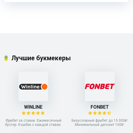
Лучшие букмекеры
WINLINE
FONBET
Фрибет за ставки. Ежемесячный
Безусловный фрибет до 15 000₽.
бустер. Кэшбек с каждой ставки.
Минимальный депозит 100₽.